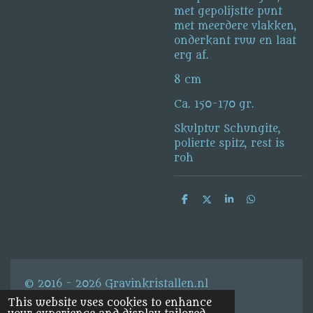
met gepolijstte punt
met meerdere vlakken,
onderkant ruw en laat
erg af.
8 cm
Ca. 150-170 gr.
Skulptur Schungite,
polierte spitz, rest is
roh
S
S
S
S
h
h
h
h
a
a
a
a
r
r
r
r
e
e
e
e
© 2016 - 2026 Gravinkristallen.nl
This website uses cookies to enhance