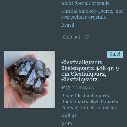
nicht überall kristalle.
Elestial Smokey Quartz, not
everywhere crystals.
Brasil
Sold out
Sale!
Elestiaalkwarts,
Skeletquartz 448 gr. 9
cm Elestialquarz,
Elestialquartz
€33.00
€39.00
Ruwe Elestiaalkwarts,
Rookkwarts Skeletkwarts.
Fotos in zon en schaduw.
448 gr.
9 cm