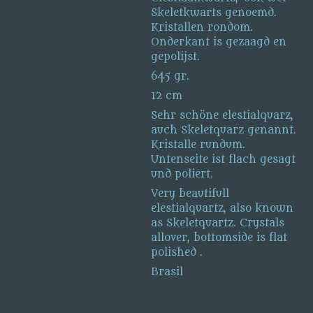
Skeletkwarts genoemd.
Kristallen rondom.
Onderkant is gezaagd en
gepolijst.
645 gr.
12 cm
Sehr schöne elestialquarz,
auch Skeletquarz genannt.
Kristalle rundum.
Untenseite ist flach gesagt
und poliert.
Very beautifull
elestialquartz, also known
as Skeletquartz. Crystals
allover, bottomside is flat
polished .
Brasil