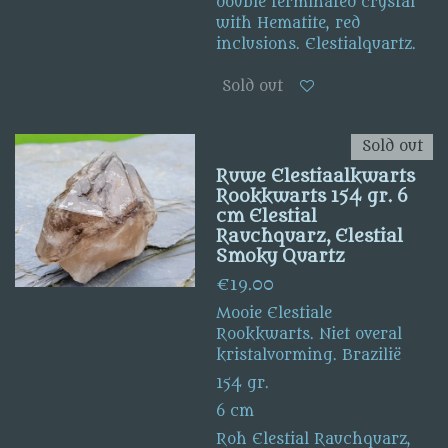
double terminated crystal
with Hematite, red
inclusions. Elestialquartz.
Sold out
Sold out
Ruwe Elestiaalkwarts
Rookkwarts 154 gr. 6
cm Elestial
Rauchquarz, Elestial
Smoky Quartz
€19.00
Mooie Elestiale
Rookkwarts. Niet overal
kristalvorming. Brazilië
154 gr.
6 cm
Roh Elestial Rauchquarz,