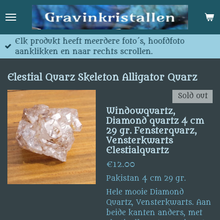
Skip
to
main
content
Elk produkt heeft meerdere foto´s, hoofdfoto
aanklikken en naar rechts scrollen.
Elestial Quarz Skeleton Alligator Quarz
Sold out
Windowquartz,
Diamond quartz 4 cm
29 gr. Fensterquarz,
Vensterkwarts
Elestialquartz
€12.00
Pakistan 4 cm 29 gr.
Hele mooie Diamond
Quartz, Vensterkwarts. Aan
beide kanten anders, met