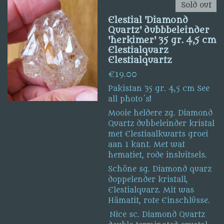
Sold out
Elestial 'Diamond
Quartz' dubbbeleinder
'herkimer' 35 gr. 4,5 cm
Elestialquarz
Elestialquartz
€19.00
Pakistan 35 gr. 4,5 cm See
all photo´s!
Mooie heldere zg. Diamond
Quartz dubbeleinder kristal
met Elestiaalkwarts groei
aan 1 kant. Met wat
hematiet, rode insluitsels.
Schöne sg. Diamond quarz
doppelender kristall,
Elestialquarz. Mit was
Hämatit, rote Einschlüsse.
Nice sc. Diamond Quartz