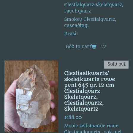
Elestialquarz skeletquarz,
rauchquarz
Smokey Elestialquartz,
cascading.
Brasil
Add to cart
Sold out
Elestiaalkwarts/
skeletkwarts ruwe
punt 645 gr. 12 cm
Elestialquarz
Skeletquarz,
Elestialquartz,
Skeletquartz
€88.00
Mooie zelfstaande ruwe
Elestiaalkwarts, ook wel