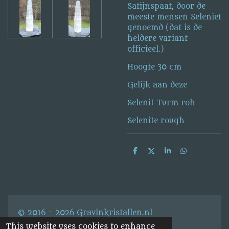
Satijnspaat, door de
meeste mensen Seleniet
genoemd (dat is de
heldere variant
officieel.)
Hoogte 30 cm
Gelijk aan deze
Selenit Turm roh
Selenite rough
S
S
S
S
h
h
h
h
a
a
a
a
r
r
r
r
e
e
e
e
© 2016 - 2026 Gravinkristallen.nl
This website uses cookies to enhance