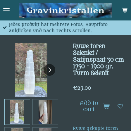
Skip
to
main
content
Jedes produkt hat mehrere Fotos, Hauptfoto
anklicken und nach rechts scrollen.
Ruwe toren
Seleniet /
Satijnspaat 30 cm
1750 - 1900 gr.
Turm Selenit
€23.00
Add to
cart
Ruwe gekapte toren