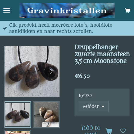
Skip
to
main
content
Elk produkt heeft meerdere foto´s, hoofdfoto
aanklikken en naar rechts scrollen.
Druppelhanger
zwarte maansteen
3,5 cm Moonstone
€6.50
Keuze
Add to