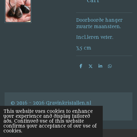
cart
Doorboorde hanger
zwarte maansteen.
Incl.leren veter.
3,5 cm
S
S
S
S
h
h
h
h
a
a
a
a
r
r
r
r
e
e
e
e
© 2016 - 2026 Gravinkristallen.nl
This website uses cookies to enhance
your experience and display tailored
ads. Continued use of this website
confirms your acceptance of our use of
cookies.