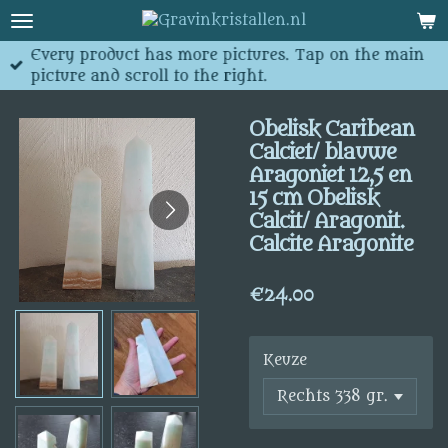
Skip
to
Every product has more pictures. Tap on the main
main
picture and scroll to the right.
content
Obelisk Caribean
Calciet/ blauwe
Aragoniet 12,5 en
15 cm Obelisk
Calcit/ Aragonit.
Calcite Aragonite
€24.00
Keuze