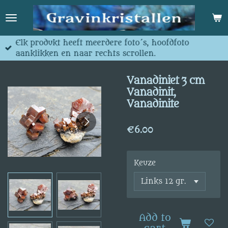
Skip
to
main
content
Elk produkt heeft meerdere foto´s, hoofdfoto
aanklikken en naar rechts scrollen.
Vanadiniet 3 cm
Vanadinit,
Vanadinite
€6.00
Keuze
Add to