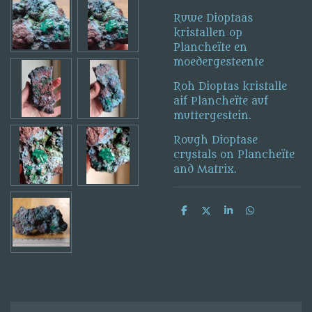
Ruwe Dioptaas
kristallen op
Plancheïte en
moedergesteente
Roh Dioptas kristalle
aif Plancheïte auf
muttergestein.
Rough Dioptase
crystals on Plancheïte
and Matrix.
S
S
S
S
h
h
h
h
a
a
a
a
r
r
r
r
e
e
e
e