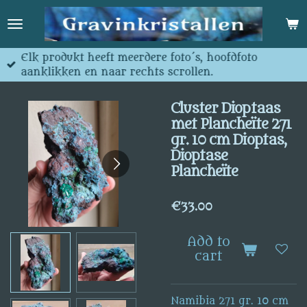
Skip
to
main
content
Elk produkt heeft meerdere foto´s, hoofdfoto
aanklikken en naar rechts scrollen.
Cluster Dioptaas
met Plancheïte 271
gr. 10 cm Dioptas,
Dioptase
Plancheïte
€33.00
Add to
cart
Namibia 271 gr. 10 cm