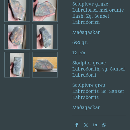
Sculptuur grijze
Labraforiet met oranje
flash. Zg. Sunset
Labradoriet.
Madagaskar
650 gr.
12 cm
Skulptur graue
Labrodorith, sg. Sunset
Labradorit
Sculpture grey
Labradorite, Sc. Sunset
Labradorite
Madagaskar
S
S
S
S