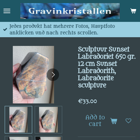
Skip
to
main
content
Jedes produkt hat mehrere Fotos, Hauptfoto
anklicken und nach rechts scrollen.
Sculptuur Sunset
Labradoriet 650 gr.
12 cm Sunset
Labradorith,
Labradorite
sculpture
€33.00
Add to
cart