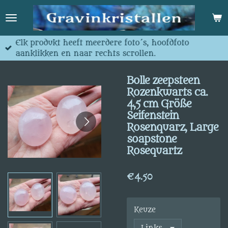
Skip
to
main
content
Elk produkt heeft meerdere foto´s, hoofdfoto
aanklikken en naar rechts scrollen.
Bolle zeepsteen
Rozenkwarts ca.
4,5 cm Größe
Seifenstein
Rosenquarz, Large
soapstone
Rosequartz
€4.50
Keuze