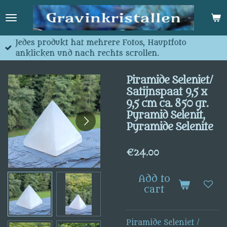
Skip
to
main
content
Jedes produkt hat mehrere Fotos, Hauptfoto
anklicken und nach rechts scrollen.
Piramide Seleniet/
Satijnspaat 9,5 x
9,5 cm ca. 850 gr.
Pyramid Selenit,
Pyramide Selenite
€24.00
Add to
cart
Piramide Seleniet /