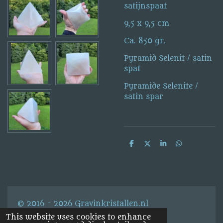
satijnspaat
9,5 x 9,5 cm
Ca. 850 gr.
Pyramid Selenit / satin
spat
Pyramide Selenite /
satin spar
S
S
S
S
h
h
h
h
a
a
a
a
r
r
r
r
e
e
e
e
© 2016 - 2026 Gravinkristallen.nl
This website uses cookies to enhance