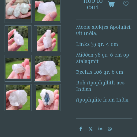
Add to
cart
Mooie stukjes Apofyliet
uit India.
Links 33 gr. 4 cm
Midden 56 gr. 6 cm op
stalagmit
Rechts 106 gr. 6 cm
Roh Apophyllith aus
Indien
Apophylite from India
S
S
S
S
h
h
h
h