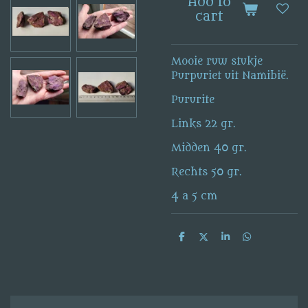
Add to
cart
Mooie ruw stukje
Purpuriet uit Namibië.
Pururite
Links 22 gr.
Midden 40 gr.
Rechts 50 gr.
4 a 5 cm
S
S
S
S
h
h
h
h
a
a
a
a
r
r
r
r
e
e
e
e