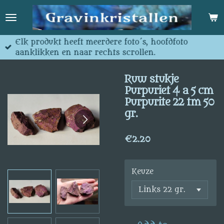
Skip
to
main
content
Elk produkt heeft meerdere foto´s, hoofdfoto
aanklikken en naar rechts scrollen.
Ruw stukje
Purpuriet 4 a 5 cm
Purpurite 22 tm 50
gr.
€2.20
Keuze